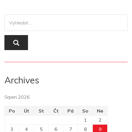
Archives
Srpen 2026
Po
Út
St
Čt
Pá
So
Ne
1
2
3
4
5
6
7
8
9